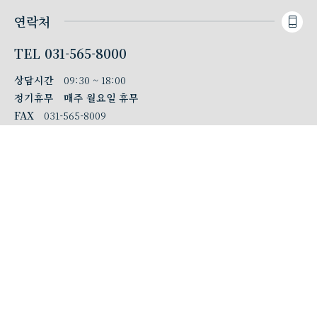
연락처
TEL
031-565-8000
상담시간
09:30 ~ 18:00
정기휴무
매주 월요일 휴무
FAX
031-565-8009
위치
경기 남양주시 다산순환로 20
다산현대프리미어캠퍼스몰
E동 2층 파로스컨벤션
지번주소
경기 남양주시 다산동 6143-1
네비게이션
"다산순환로 20" 또는 "파로스컨벤션"